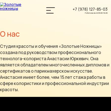
+7 (978) 127-85-03
ПОВЫШЕНИЕ
Работаем: пн-пт 09:00-18:00
КВАЛИФИКАЦИИ «КЛЮЧ К
ЦВЕТУ»
О нас
ПРИЧЕСКИ И УКЛАДКИ
Студия красоты и обучения «Золотые Ножницы»
ПАРИКМАХЕР-УНИВЕРСАЛ
создана под руководством профессионального
технолога-колориста Анастасии Юркевич. Она
СПА-ПРОЦЕДУРЫ
является обладателем многочисленных дипломов и
сертификатов о парикмахерском искусстве.
КОЛОРИСТИКА ДЛЯ
Анастасия имеет более, чем 15 лет стажа работы в
ПАРИКМАХЕРОВ
сфере колористики и профессиональной индустрии
красоты.
САМ СЕБЕ ВИЗАЖИСТ
СТРИЖКИ
(ЖЕНСКИЕ,МУЖСКИЕ)